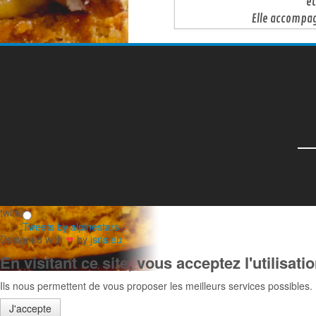
et
Elle accompag
twitter
Tweets by alpinestars
Designed with
❤
by
jsns.eu
En visitant ce site, vous acceptez l'utilisat
Ils nous permettent de vous proposer les meilleurs services possibles.
J'accepte