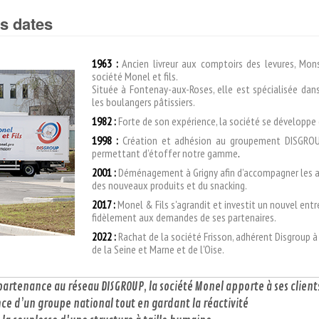
s dates
1963 :
Ancien livreur aux comptoirs des levures, Mon
société Monel et fils.
Située à Fontenay-aux-Roses, elle est spécialisée dan
les boulangers pâtissiers.
1982 :
Forte de son expérience, la société se développe
1998 :
Création et adhésion au groupement DISGROUP
permettant d’étoffer notre gamme
.
2001 :
Déménagement à Grigny afin d’accompagner les a
des nouveaux produits et du snacking.
2017 :
Monel & Fils s'agrandit et investit un nouvel ent
fidèlement aux demandes de ses partenaires.
2022 :
Rachat de la société Frisson, adhérent Disgroup 
de la Seine et Marne et de l'Oise.
partenance au réseau DISGROUP, la société Monel apporte à ses client
nce d’un
groupe national tout en gardant la réactivité